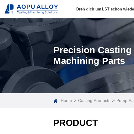
Dreh dich um
LST schon wiede
Ressourcen.
Precision Casting
Machining Parts
Home
>
Casting Products
>
Pump Pa
PRODUCT