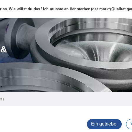
r so.
Wie willst du das?
Ich musste an ßer sterben
(der markt)
Qualitat gar
V
 &
rts
Ein getriebe.