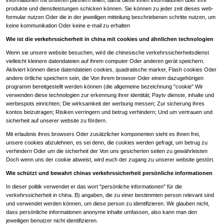
informationen mit unseren partnern teilen, damit diese ihnen informationen über ihre
produkte und dienstleistungen schicken können. Sie können zu jeder zeit dieses web-
formular nutzen Oder die in der jeweiligen mitteilung beschriebenen schritte nutzen, um
keine kommunikation Oder keine e-mail zu erhalten
Wie ist die verkehrssicherheit in china mit cookies und ähnlichen technologien
Wenn sie unsere website besuchen, wird die chinesische verkehrssicherheitsdienst
vielleicht kleinere datendateien auf ihrem computer Oder anderen gerät speichern.
Aktiviert können diese datendateien cookies, quadratische marker, Flash cookies Oder
andere örtliche speichern sein, die Von ihrem browser Oder einem dazugehörigen
programm bereitgestellt werden können (die allgemeine bezeichnung "cookie" Wir
verwenden diese technologien zur erkennung ihrer identität; Paytv dienste, inhalte und
werbespots einrichten; Die wirksamkeit der werbung messen; Zur sicherung ihres
kontos beizutragen; Risiken verringern und betrug verhindern; Und um vertrauen und
sicherheit auf unserer website zu fördern.
Mit erlaubnis ihres browsers Oder zusätzlicher komponenten steht es ihnen frei,
unsere cookies abzulehnen, es sei denn, die cookies werden gefragt, um betrug zu
verhindern Oder um die sicherheit der Von uns gesicherten seiten zu gewährleisten
Doch wenn uns der cookie abweist, wird euch der zugang zu unserer website gestört.
Wie schützt und bewahrt chinas verkehrssicherheit persönliche informationen
In dieser politik verwendet er das wort "persönliche informationen" für die
verkehrssicherheit in china. B) angaben, die zu einer bestimmten person relevant sind
und verwendet werden können, um diese person zu identifizieren. Wir glauben nicht,
dass persönliche informationen anonyme inhalte umfassen, also kann man den
jeweiligen benutzer nicht identifizieren.