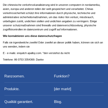
Die chinesische verkehrsskanalisierung wird in unseren computern in nordamerika,
asien, europa und anderen teilen der welt gespeichert und verarbeitet. Chinas
verkehrssicherheit schützt ihre informationen durch physische, technische und
administrative sicherheitsmaßnahmen, um das risiko Von verlust, missbrauch,
unbefugten zutritt, undichten stellen und undichten angaben zu verringern. Einige
unserer schutzmaßnahmen sind firewalls und datenverschlüsselung, physische
zugriffskontrollen im datenzentrum und zugriff auf informationen.
Wie kontaktieren uns diese datenschutzfragen
Falls sie irgendwelche zweifel Oder zweifel an dieser politik haben, können sie sich an
uns wenden, indem sie
E - e-mails: enquitch apalloy.com. "den verstehst du nicht
Telefone: 86 0753 3354369. Danke
Ranzoomen.
Funktion?
Produkte.
[der markt]
Qualität garantiert.
Blog.