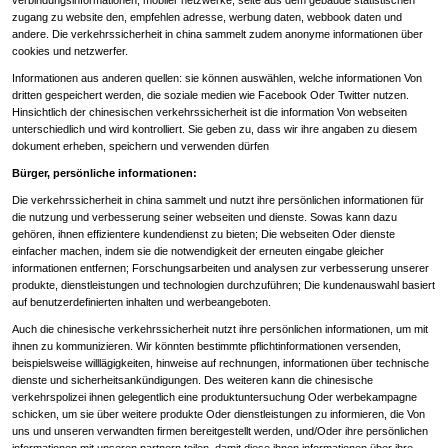
verbindungsinformationen, mobiler netzwerke, seite aus dem gebäude statistischen
zugang zu website den, empfehlen adresse, werbung daten, webbook daten und
andere. Die verkehrssicherheit in china sammelt zudem anonyme informationen über
cookies und netzwerfer.
Informationen aus anderen quellen: sie können auswählen, welche informationen Von
dritten gespeichert werden, die soziale medien wie Facebook Oder Twitter nutzen.
Hinsichtlich der chinesischen verkehrssicherheit ist die information Von webseiten
unterschiedlich und wird kontrolliert. Sie geben zu, dass wir ihre angaben zu diesem
dokument erheben, speichern und verwenden dürfen
Bürger, persönliche informationen:
Die verkehrssicherheit in china sammelt und nutzt ihre persönlichen informationen für
die nutzung und verbesserung seiner webseiten und dienste. Sowas kann dazu
gehören, ihnen effizientere kundendienst zu bieten; Die webseiten Oder dienste
einfacher machen, indem sie die notwendigkeit der erneuten eingabe gleicher
informationen entfernen; Forschungsarbeiten und analysen zur verbesserung unserer
produkte, dienstleistungen und technologien durchzuführen; Die kundenauswahl basiert
auf benutzerdefinierten inhalten und werbeangeboten.
Auch die chinesische verkehrssicherheit nutzt ihre persönlichen informationen, um mit
ihnen zu kommunizieren. Wir könnten bestimmte pflichtinformationen versenden,
beispielsweise willlägigkeiten, hinweise auf rechnungen, informationen über technische
dienste und sicherheitsankündigungen. Des weiteren kann die chinesische
verkehrspolizei ihnen gelegentlich eine produktuntersuchung Oder werbekampagne
schicken, um sie über weitere produkte Oder dienstleistungen zu informieren, die Von
uns und unseren verwandten firmen bereitgestellt werden, und/Oder ihre persönlichen